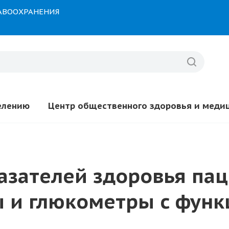
РАВООХРАНЕНИЯ
елению
Центр общественного здоровья и меди
азателей здоровья пац
 и глюкометры c функц