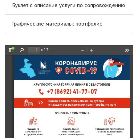
Буклет с описание услуги по сопровождению
Графические материалы: портфолио
of 7
Toggle
Find
Zoom
Zoom
Tools
Sidebar
Out
In
КОРОНАВИРУС
КРУГЛОСУТОЧНАЯ ГОРЯЧАЯ ЛИНИЯ В СЕВАСТОПОЛЕ
+7 (8692) 41-77-07
Важно! Если вы приехали из-за рубежа
и находитесь на самоизоляции - сообщите нам! 
ОСНОВНЫЕ СИМПТОМЫ
Ощущение
Кашель (сухой
Повышенная температура, 
заложенности
или с небольшим
чихание, заложенность
в грудной клетке
количеством мокроты)
носа