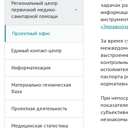
Региональный центр
задачах ра
первичной медико-
информаци
санитарной помощи
инструмен
«Здравоох
Проектный офис
За время 
межведомс
Единый контакт-центр
выстроенны
контрольны
Информатизация
исполнител
паспорта р
нормативна
Материально-техническая
база
При непоср
показателе
Проектная деятельность
субъективн
незнакомый
Медицинская статистика