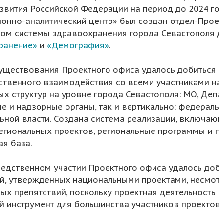
звития Российской Федерации на период до 2024 г
онно-аналитический центр» был создан отдел-Прое
том системы здравоохранения города Севастополя 
ранение»
и
«Демография»
.
существования Проектного офиса удалось добиться
твенного взаимодействия со всеми участниками на
х структур на уровне города Севастополя: МО, Де
е и надзорные органы, так и вертикально: федера
ьной власти. Создана система реализации, включа
егиональных проектов, региональные программы и 
я база.
едственном участии Проектного офиса удалось доб
й, утвержденных национальными проектами, несмотр
ых препятствий, поскольку проектная деятельност
 инструмент для большинства участников проектов