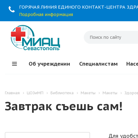
ГОРЯЧАЯ ЛИНИЯ ЕДИНОГО КОНТАКТ-ЦЕНТРА ЗД
Подробная информация
Об учреждении
Специалистам
Нас
Главная
ЦОЗиМП
Библиотека
Макеты
Макеты
Здоро
Завтрак съешь сам!
Для удобс