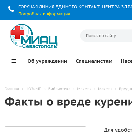
ГОРЯЧАЯ ЛИНИЯ ЕДИНОГО КОНТАКТ-ЦЕНТРА ЗД
Подробная информация
Об учреждении
Специалистам
Нас
Главная
ЦОЗиМП
Библиотека
Макеты
Макеты
Вредн
Факты о вреде курен
Для удобс