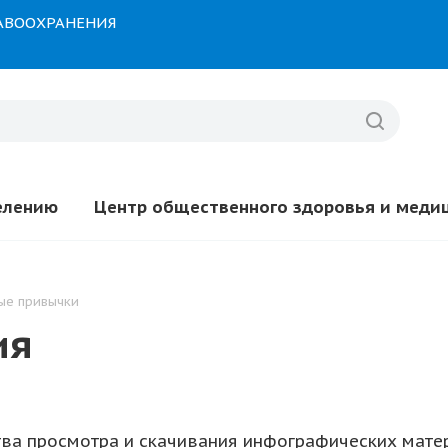
РАВООХРАНЕНИЯ
елению
Центр общественного здоровья и меди
ые привычки
ия
тва просмотра и скачивания инфографических мат