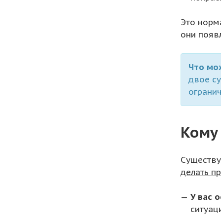
Это норм
они появ
Что мо
двое су
огранич
Кому
Существу
делать пр
У вас 
ситуац