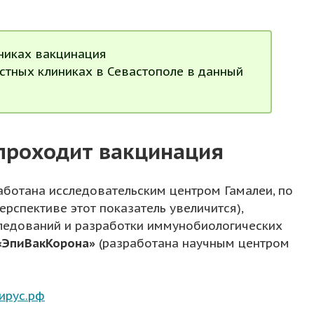
никах вакцинация
астных клиниках в Севастополе в данный
 проходит вакцинация
аботана исследовательским центром Гамалеи, по
рспективе этот показатель увеличится),
ледований и разработки иммунобиологических
«ЭпиВакКорона»
(разработана научным центром
ирус.рф