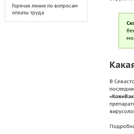
Горячая линия по вопросам
оплаты труда
Ск
бе
мо
Какая
В Севаст
последни
«КовиВак
препарат
вирусоло
Подробна