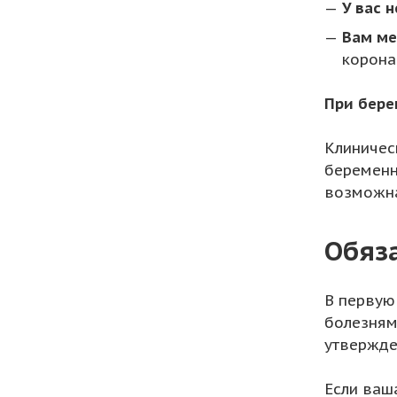
У вас 
Вам ме
корона
При бере
Клиничес
беременн
возможна
Обяз
В первую
болезням
утвержде
Если ваша