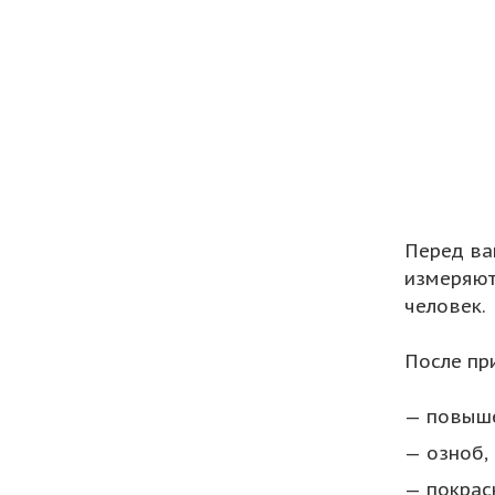
Перед ва
измеряют
человек.
После пр
повыше
озноб,
покрас