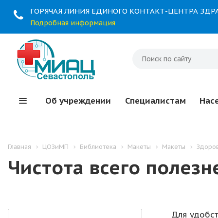
ГОРЯЧАЯ ЛИНИЯ ЕДИНОГО КОНТАКТ-ЦЕНТРА ЗД
Подробная информация
Об учреждении
Специалистам
Нас
Главная
ЦОЗиМП
Библиотека
Макеты
Макеты
Здоро
Чистота всего полезн
Для удобс