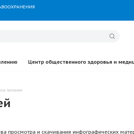
РАВООХРАНЕНИЯ
елению
Центр общественного здоровья и меди
вое питание
ей
тва просмотра и скачивания инфографических мат